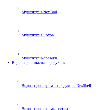
Мультитулы NexTool
Мультитулы Roxon
Мультитулы-брелоки
Водонепроницаемая продукция
Водонепроницаемая продукция DexShell
Водонепроницаемые гетры