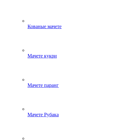
Кованые мачете
Мачете кукри
Мачете паранг
Мачете Рубака