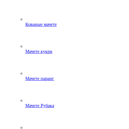
Кованые мачете
Мачете кукри
Мачете паранг
Мачете Рубака