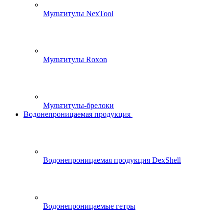
Мультитулы NexTool
Мультитулы Roxon
Мультитулы-брелоки
Водонепроницаемая продукция
Водонепроницаемая продукция DexShell
Водонепроницаемые гетры