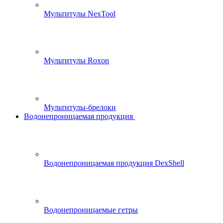
Мультитулы NexTool
Мультитулы Roxon
Мультитулы-брелоки
Водонепроницаемая продукция
Водонепроницаемая продукция DexShell
Водонепроницаемые гетры