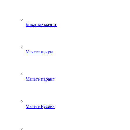
Кованые мачете
Мачете кукри
Мачете паранг
Мачете Рубака