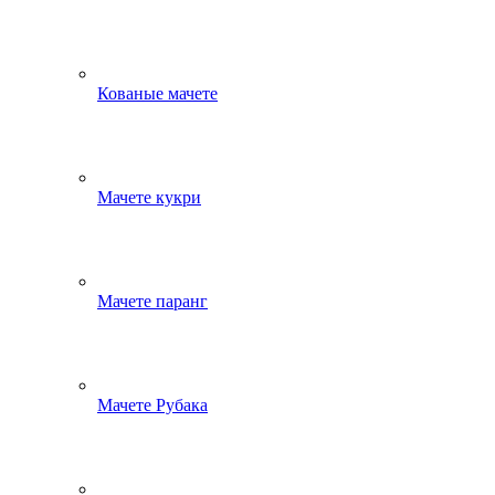
Кованые мачете
Мачете кукри
Мачете паранг
Мачете Рубака