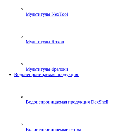
Мультитулы NexTool
Мультитулы Roxon
Мультитулы-брелоки
Водонепроницаемая продукция
Водонепроницаемая продукция DexShell
Водонепроницаемые гетры