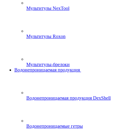
Мультитулы NexTool
Мультитулы Roxon
Мультитулы-брелоки
Водонепроницаемая продукция
Водонепроницаемая продукция DexShell
Водонепроницаемые гетры