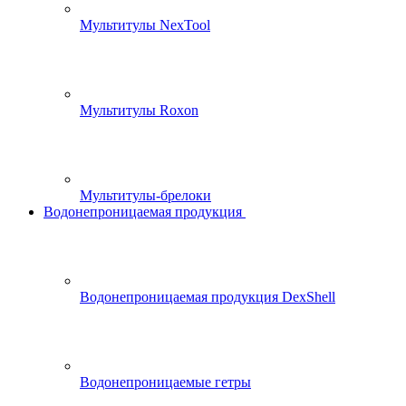
Мультитулы NexTool
Мультитулы Roxon
Мультитулы-брелоки
Водонепроницаемая продукция
Водонепроницаемая продукция DexShell
Водонепроницаемые гетры