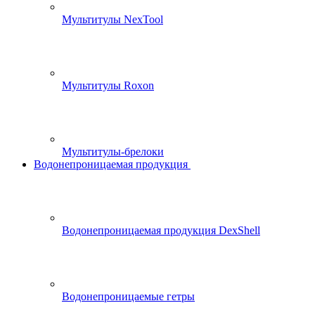
Мультитулы NexTool
Мультитулы Roxon
Мультитулы-брелоки
Водонепроницаемая продукция
Водонепроницаемая продукция DexShell
Водонепроницаемые гетры