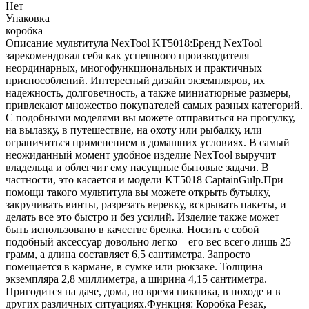
Нет
Упаковка
коробка
Описание мультитула NexTool KT5018:Бренд NexTool
зарекомендовал себя как успешного производителя
неординарных, многофункциональных и практичных
приспособлений. Интересный дизайн экземпляров, их
надежность, долговечность, а также миниатюрные размеры,
привлекают множество покупателей самых разных категорий.
С подобными моделями вы можете отправиться на прогулку,
на вылазку, в путешествие, на охоту или рыбалку, или
ограничиться применением в домашних условиях. В самый
неожиданный момент удобное изделие NexTool выручит
владельца и облегчит ему насущные бытовые задачи. В
частности, это касается и модели KT5018 CaptainGulp.При
помощи такого мультитула вы можете открыть бутылку,
закручивать винты, разрезать веревку, вскрывать пакеты, и
делать все это быстро и без усилий. Изделие также может
быть использовано в качестве брелка. Носить с собой
подобный аксессуар довольно легко – его вес всего лишь 25
грамм, а длина составляет 6,5 сантиметра. Запросто
помещается в кармане, в сумке или рюкзаке. Толщина
экземпляра 2,8 миллиметра, а ширина 4,15 сантиметра.
Пригодится на даче, дома, во время пикника, в походе и в
других различных ситуациях.Функция: Коробка Резак,