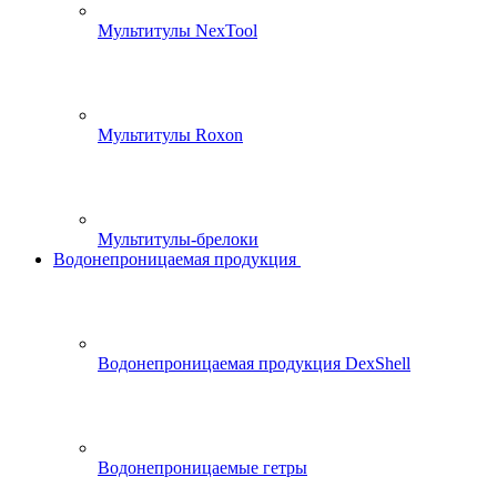
Мультитулы NexTool
Мультитулы Roxon
Мультитулы-брелоки
Водонепроницаемая продукция
Водонепроницаемая продукция DexShell
Водонепроницаемые гетры