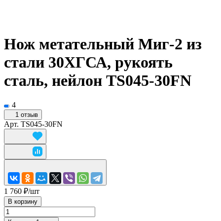
Нож метательный Миг-2 из
стали 30ХГСА, рукоять
сталь, нейлон TS045-30FN
4
1 отзыв
Арт.
TS045-30FN
1 760 ₽/
шт
В корзину