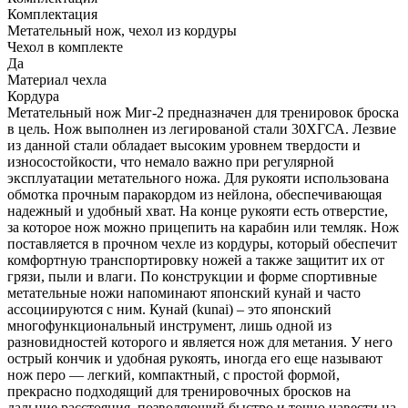
Комплектация
Метательный нож, чехол из кордуры
Чехол в комплекте
Да
Материал чехла
Кордура
Метательный нож Миг-2 предназначен для тренировок броска
в цель. Нож выполнен из легированой стали 30ХГСА. Лезвие
из данной стали обладает высоким уровнем твердости и
износостойкости, что немало важно при регулярной
эксплуатации метательного ножа. Для рукояти использована
обмотка прочным паракордом из нейлона, обеспечивающая
надежный и удобный хват. На конце рукояти есть отверстие,
за которое нож можно прицепить на карабин или темляк. Нож
поставляется в прочном чехле из кордуры, который обеспечит
комфортную транспортировку ножей а также защитит их от
грязи, пыли и влаги. По конструкции и форме спортивные
метательные ножи напоминают японский кунай и часто
ассоциируются с ним. Кунай (kunai) – это японский
многофункциональный инструмент, лишь одной из
разновидностей которого и является нож для метания. У него
острый кончик и удобная рукоять, иногда его еще называют
нож перо — легкий, компактный, с простой формой,
прекрасно подходящий для тренировочных бросков на
дальние расстояния, позволяющий быстро и точно навести на