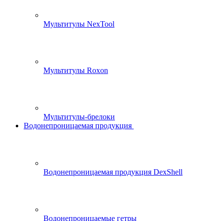
Мультитулы NexTool
Мультитулы Roxon
Мультитулы-брелоки
Водонепроницаемая продукция
Водонепроницаемая продукция DexShell
Водонепроницаемые гетры