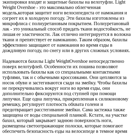
экипировки входят и защитные бахилы на велотуфли. Light
Weight Overshoe - это максимально облегченная
модель,которая защитит ноги велосипедиста от намокания и
согреет их в холодную погоду. Эти бахилы изготовлены из
микрофлиса с полиуретановым покрытием. Полиуретановый
лак - это уникальный способ придать ткани водостойкость, не
лишая ее эластичности. Лак отлично интегрируется в волокна
ткани и препятствует ее намоканию. Таким образом, бахилы
эффективно защищают от намокания во время езды в
дождливую погоду, по снегу или в других сложных условиях.
Надеваются бахилы Light WeightOvershoe непосредственно
поверх велотуфлей. Особенности их пошива позволяют
использовать бахилы как со специальными контактными
туфлями, так и с обычными кроссовками. Они цепляются за
носок обуви и застегиваются сзади на змейку. Чтобы бахилы
не перекручивались вокруг ноги во время езды, они
дополнительно фиксируются под ступней при помощи
липучки. Еще одна липучка, прикрепленная к силиконовому
ремешку, регулирует плотность обхвата голени и
предотвращает расстегивание змейки. Сама застежка также
защищена от воды специальной планкой. Кстати, на участке
бахил, который закрывает заднюю поверхность ноги,
размещены светоотражающие полоски, которые помогают
обеспечить безопасность езды на велосипеде в темное время