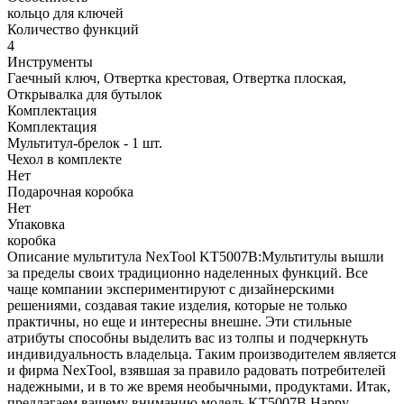
кольцо для ключей
Количество функций
4
Инструменты
Гаечный ключ, Отвертка крестовая, Отвертка плоская,
Открывалка для бутылок
Комплектация
Комплектация
Мультитул-брелок - 1 шт.
Чехол в комплекте
Нет
Подарочная коробка
Нет
Упаковка
коробка
Описание мультитула NexTool KT5007B:Мультитулы вышли
за пределы своих традиционно наделенных функций. Все
чаще компании экспериментируют с дизайнерскими
решениями, создавая такие изделия, которые не только
практичны, но еще и интересны внешне. Эти стильные
атрибуты способны выделить вас из толпы и подчеркнуть
индивидуальность владельца. Таким производителем является
и фирма NexTool, взявшая за правило радовать потребителей
надежными, и в то же время необычными, продуктами. Итак,
предлагаем вашему вниманию модель KT5007B Happy