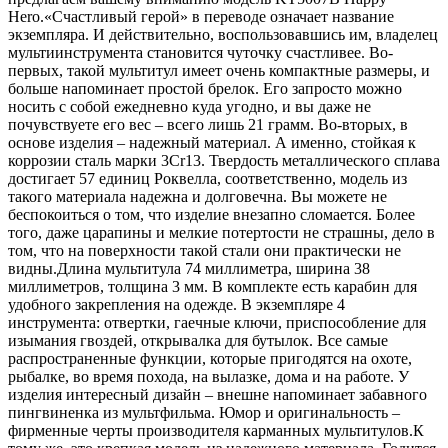
Hero.«Счастливый герой» в переводе означает название
экземпляра. И действительно, воспользовавшись им, владелец
мультиинструмента становится чуточку счастливее. Во-
первых, такой мультитул имеет очень компактные размеры, и
больше напоминает простой брелок. Его запросто можно
носить с собой ежедневно куда угодно, и вы даже не
почувствуете его вес – всего лишь 21 грамм. Во-вторых, в
основе изделия – надежный материал. А именно, стойкая к
коррозии сталь марки 3Cr13. Твердость металлического сплава
достигает 57 единиц Роквелла, соответственно, модель из
такого материала надежна и долговечна. Вы можете не
беспокоиться о том, что изделие внезапно сломается. Более
того, даже царапины и мелкие потертости не страшны, дело в
том, что на поверхности такой стали они практически не
видны.Длина мультитула 74 миллиметра, ширина 38
миллиметров, толщина 3 мм. В комплекте есть карабин для
удобного закрепления на одежде. В экземпляре 4
инструмента: отвертки, гаечные ключи, приспособление для
изымания гвоздей, открывалка для бутылок. Все самые
распространенные функции, которые пригодятся на охоте,
рыбалке, во время похода, на вылазке, дома и на работе. У
изделия интересный дизайн – внешне напоминает забавного
пингвиненка из мультфильма. Юмор и оригинальность –
фирменные черты производителя карманных мультитулов.К