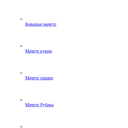
Кованые мачете
Мачете кукри
Мачете паранг
Мачете Рубака