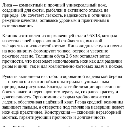
Лиса — компактный и прочный универсальный нож,
созданный для охоты, рыбалки и активного отдыха на
природе. Он сочетает лёгкость, надёжность и отличные
режущие качества, оставаясь удобным и практичным в
использовании.
Клинок изготовлен из нержавеющей стали 95Х18, которая
известна своей коррозионной стойкостью, высокой
твёрдостью и износостойкостью. Линзовидные спуски почти
на всю ширину формируют тонкое, острое и уверенно
режущее лезвие. Толщина обуха 2,6 мм оставляет запас
прочности, что позволяет использовать нож как для разделки
рыбы и дичи, так и для хозяйственно-бытовых задач в походе.
Рукоять выполнена из стабилизированной карельской берёзы
— прочного и влагостойкого материала с уникальным
природным рисунком. Благодаря стабилизации древесина не
боится влаги и перепадов температуры, сохраняя красоту и
долговечность. Эргономичная форма удобно ложится в
ладонь, обеспечивая надёжный хват. Гарда средней величины
защищает пальцы, а отверстие под темляк на навершии делает
нож ещё практичнее. Конструкция — сквозной неразборный
монтаж, гарантирующий прочность и долговечность.