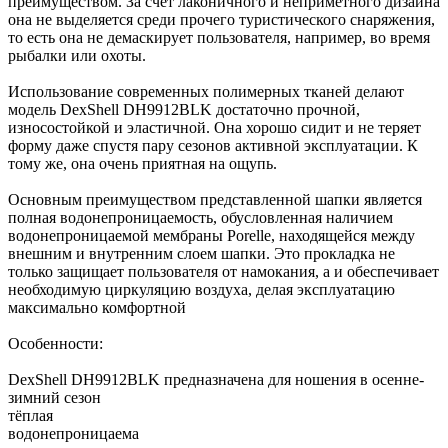
преимуществом. За счёт лаконичного и неприметного дизайна
она не выделяется среди прочего туристического снаряжения,
то есть она не демаскирует пользователя, например, во время
рыбалки или охоты.
Использование современных полимерных тканей делают
модель DexShell DH9912BLK достаточно прочной,
износостойкой и эластичной. Она хорошо сидит и не теряет
форму даже спустя пару сезонов активной эксплуатации. К
тому же, она очень приятная на ощупь.
Основным преимуществом представленной шапки является
полная водонепроницаемость, обусловленная наличием
водонепроницаемой мембраны Porelle, находящейся между
внешним и внутренним слоем шапки. Это прокладка не
только защищает пользователя от намокания, а и обеспечивает
необходимую циркуляцию воздуха, делая эксплуатацию
максимально комфортной
Особенности:
DexShell DH9912BLK предназначена для ношения в осенне-
зимний сезон
тёплая
водонепроницаема