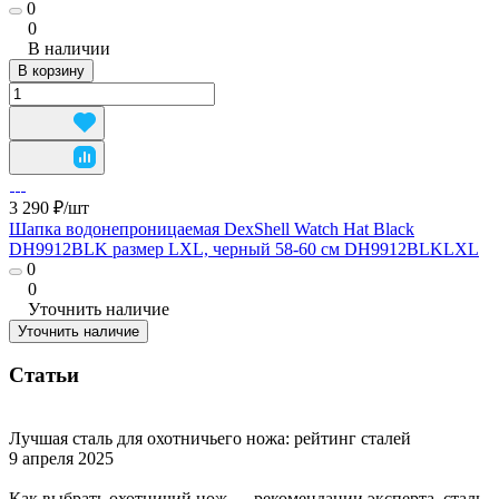
0
0
В наличии
В корзину
3 290 ₽/
шт
Шапка водонепроницаемая DexShell Watch Hat Black
DH9912BLK размер LXL, черный 58-60 см DH9912BLKLXL
0
0
Уточнить наличие
Уточнить наличие
Статьи
Лучшая сталь для охотничьего ножа: рейтинг сталей
9 апреля 2025
Как выбрать охотничий нож — рекомендации эксперта, сталь,