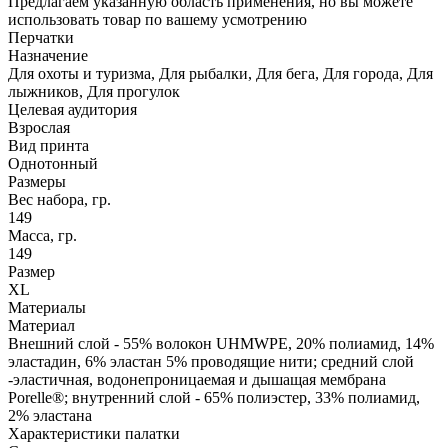
Предлагаем указанную область применения, но вы можете
использовать товар по вашему усмотрению
Перчатки
Назначение
Для охоты и туризма, Для рыбалки, Для бега, Для города, Для
лыжников, Для прогулок
Целевая аудитория
Взрослая
Вид принта
Однотонный
Размеры
Вес набора, гр.
149
Масса, гр.
149
Размер
XL
Материалы
Материал
Внешний слой - 55% волокон UHMWPE, 20% полиамид, 14%
эластадин, 6% эластан 5% проводящие нити; средний слой
-эластичная, водонепроницаемая и дышащая мембрана
Porelle®; внутренний слой - 65% полиэстер, 33% полиамид,
2% эластана
Характеристики палатки