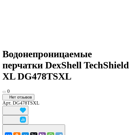
Водонепроницаемые
перчатки DexShell TechShield
XL DG478TSXL
0
Нет отзывов
Арт.
DG478TSXL