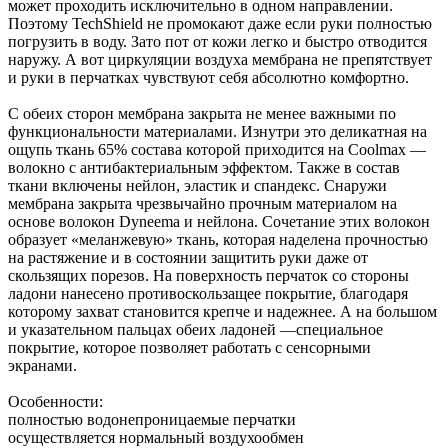
может проходить исключительно в одном направлении.
Поэтому TechShield не промокают даже если руки полностью
погрузить в воду. Зато пот от кожи легко и быстро отводится
наружу. А вот циркуляции воздуха мембрана не препятствует
и руки в перчатках чувствуют себя абсолютно комфортно.
С обеих сторон мембрана закрыта не менее важными по
функциональности материалами. Изнутри это деликатная на
ощупь ткань 65% состава которой приходится на Coolmax —
волокно с антибактериальным эффектом. Также в состав
ткани включены нейлон, эластик и спандекс. Снаружи
мембрана закрыта чрезвычайно прочным материалом на
основе волокон Dyneema и нейлона. Сочетание этих волокон
образует «меланжевую» ткань, которая наделена прочностью
на растяжение и в состоянии защитить руки даже от
скользящих порезов. На поверхность перчаток со стороны
ладони нанесено противоскользащее покрытие, благодаря
которому захват становится крепче и надежнее. А на большом
и указательном пальцах обеих ладоней —специальное
покрытие, которое позволяет работать с сенсорными
экранами.
Особенности:
полностью водонепроницаемые перчатки
осуществляется нормальный воздухообмен