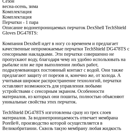
Сезон
весна-осень, зима
Комплектация
Комплектация
Перчатки - 1 пара
Описание водонепроницаемых перчаток DexShell TechShield
Gloves DG478TS:
Компания Dexshell идет в ногу со временем и предлагает
качественные непромокаемые перчатки TechShield DG478TS с
сенсорными накладками. Эти перчатки совершенно не
пропускают воду, благодаря чему их удобно использовать на
рыбалке или же при выполнении любых работ,
подразумевающих постоянный контакт с водой. Они также
предлагают защиту от порезов и, конечно же, от холода. А
учитывая широкое распространение технологий, перчатки
оставляют возможность для управления любыми
устройствами с сенсорным экраном. Особенности
материалов, из которых они пошиты, полностью объясняют
уникальные свойства этих перчаток.
TechShield DG478TS изготовлены сразу из трех слоев
материалов. За водонепроницаемость отвечает мембрана
Porelle®, производство которой осуществляется в
Великобритании. Сквозь такую мембрану любая жидкость