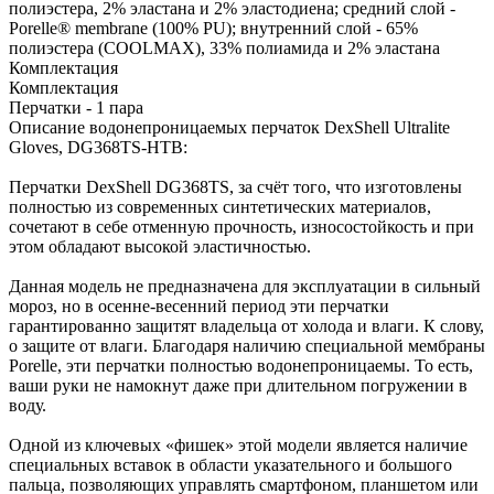
полиэстера, 2% эластана и 2% эластодиена; средний слой -
Porelle® membrane (100% PU); внутренний слой - 65%
полиэстера (COOLMAX), 33% полиамида и 2% эластана
Комплектация
Комплектация
Перчатки - 1 пара
Описание водонепроницаемых перчаток DexShell Ultralite
Gloves, DG368TS-HTB:
Перчатки DexShell DG368TS, за счёт того, что изготовлены
полностью из современных синтетических материалов,
сочетают в себе отменную прочность, износостойкость и при
этом обладают высокой эластичностью.
Данная модель не предназначена для эксплуатации в сильный
мороз, но в осенне-весенний период эти перчатки
гарантированно защитят владельца от холода и влаги. К слову,
о защите от влаги. Благодаря наличию специальной мембраны
Porelle, эти перчатки полностью водонепроницаемы. То есть,
ваши руки не намокнут даже при длительном погружении в
воду.
Одной из ключевых «фишек» этой модели является наличие
специальных вставок в области указательного и большого
пальца, позволяющих управлять смартфоном, планшетом или