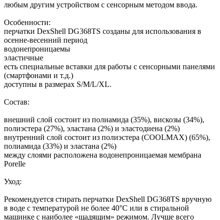
любым другим устройством с сенсорным методом ввода.
Особенности:
перчатки DexShell DG368TS созданы для использования в
осенне-весенний период
водонепроницаемы
эластичные
есть специальные вставки для работы с сенсорными панелями
(смартфонами и т.д.)
доступны в размерах S/M/L/XL.
Состав:
внешний слой состоит из полиамида (35%), вискозы (34%),
полиэстера (27%), эластана (2%) и эластодиена (2%)
внутренний слой состоит из полиэстера (COOLMAX) (65%),
полиамида (33%) и эластана (2%)
между слоями расположена водонепроницаемая мембрана
Porelle
Уход:
Рекомендуется стирать перчатки DexShell DG368TS вручную
в воде с температурой не более 40°C или в стиральной
машинке с наиболее «щадящим» режимом. Лучше всего