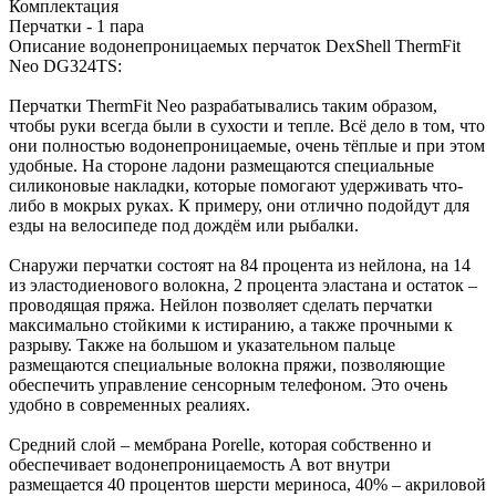
Комплектация
Перчатки - 1 пара
Описание водонепроницаемых перчаток DexShell ThermFit
Neo DG324TS:
Перчатки ThermFit Neo разрабатывались таким образом,
чтобы руки всегда были в сухости и тепле. Всё дело в том, что
они полностью водонепроницаемые, очень тёплые и при этом
удобные. На стороне ладони размещаются специальные
силиконовые накладки, которые помогают удерживать что-
либо в мокрых руках. К примеру, они отлично подойдут для
езды на велосипеде под дождём или рыбалки.
Снаружи перчатки состоят на 84 процента из нейлона, на 14
из эластодиенового волокна, 2 процента эластана и остаток –
проводящая пряжа. Нейлон позволяет сделать перчатки
максимально стойкими к истиранию, а также прочными к
разрыву. Также на большом и указательном пальце
размещаются специальные волокна пряжи, позволяющие
обеспечить управление сенсорным телефоном. Это очень
удобно в современных реалиях.
Средний слой – мембрана Porelle, которая собственно и
обеспечивает водонепроницаемость А вот внутри
размещается 40 процентов шерсти мериноса, 40% – акриловой