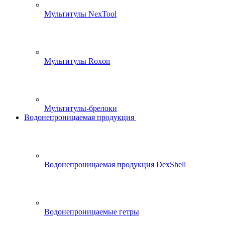
Мультитулы NexTool
Мультитулы Roxon
Мультитулы-брелоки
Водонепроницаемая продукция
Водонепроницаемая продукция DexShell
Водонепроницаемые гетры