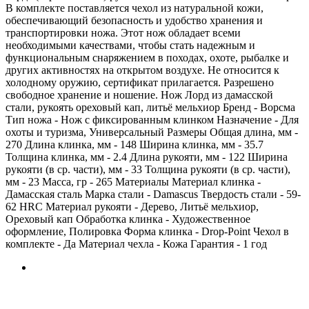
В комплекте поставляется чехол из натуральной кожи,
обеспечивающий безопасность и удобство хранения и
транспортировки ножа. Этот нож обладает всеми
необходимыми качествами, чтобы стать надежным и
функциональным снаряжением в походах, охоте, рыбалке и
других активностях на открытом воздухе. Не относится к
холодному оружию, сертификат прилагается. Разрешено
свободное хранение и ношение. Нож Лорд из дамасской
стали, рукоять ореховый кап, литьё мельхиор Бренд - Ворсма
Тип ножа - Нож с фиксированным клинком Назначение - Для
охоты и туризма, Универсальный Размеры Общая длина, мм -
270 Длина клинка, мм - 148 Ширина клинка, мм - 35.7
Толщина клинка, мм - 2.4 Длина рукояти, мм - 122 Ширина
рукояти (в ср. части), мм - 33 Толщина рукояти (в ср. части),
мм - 23 Масса, гр - 265 Материалы Материал клинка -
Дамасская сталь Марка стали - Damascus Твердость стали - 59-
62 HRC Материал рукояти - Дерево, Литьё мельхиор,
Ореховый кап Обработка клинка - Художественное
оформление, Полировка Форма клинка - Drop-Point Чехол в
комплекте - Да Материал чехла - Кожа Гарантия - 1 год