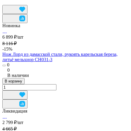
Новинка
6 899 ₽/
шт
8 116 ₽
-15%
Нож Лорд из дамасской стали, рукоять карельская береза,
литьё мельхиор CH031-3
0
0
В наличии
В корзину
Ликвидация
2 799 ₽/
шт
4 665 ₽