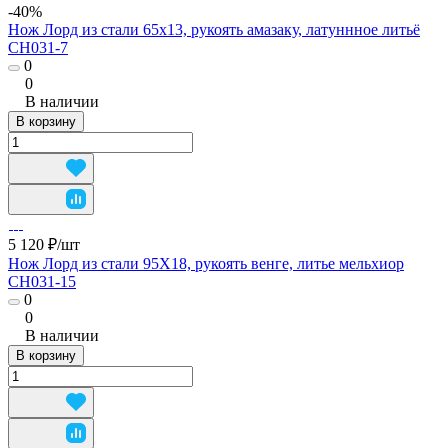
-40%
Нож Лорд из стали 65х13, рукоять амазаку, латуннное литьё
CH031-7
0
0
В наличии
В корзину
5 120 ₽/
шт
Нож Лорд из стали 95Х18, рукоять венге, литье мельхиор
CH031-15
0
0
В наличии
В корзину