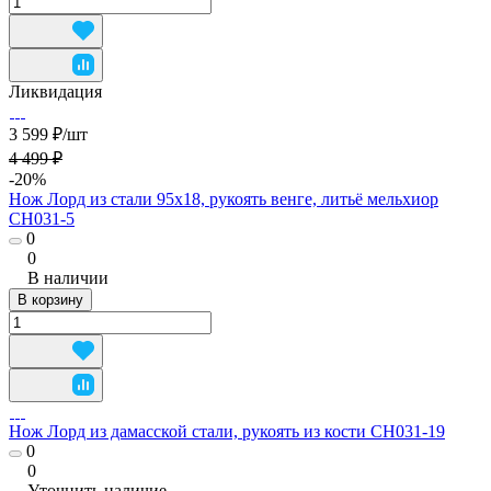
Ликвидация
3 599 ₽/
шт
4 499 ₽
-20%
Нож Лорд из стали 95х18, рукоять венге, литьё мельхиор
CH031-5
0
0
В наличии
В корзину
Нож Лорд из дамасской стали, рукоять из кости CH031-19
0
0
Уточнить наличие