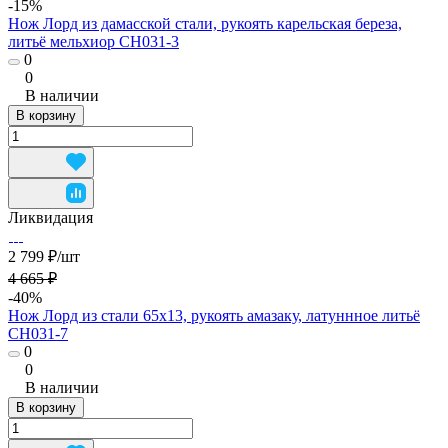
-15%
Нож Лорд из дамасской стали, рукоять карельская береза,
литьё мельхиор CH031-3
0
0
В наличии
В корзину
Ликвидация
2 799 ₽/
шт
4 665 ₽
-40%
Нож Лорд из стали 65х13, рукоять амазаку, латуннное литьё
CH031-7
0
0
В наличии
В корзину