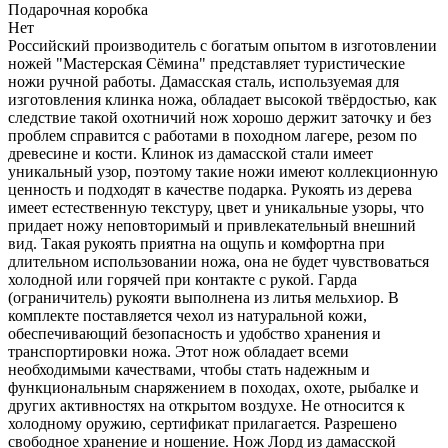
Подарочная коробка
Нет
Российский производитель с богатым опытом в изготовлении
ножей "Мастерская Сёмина" представляет туристические
ножи ручной работы. Дамасская сталь, используемая для
изготовления клинка ножа, обладает высокой твёрдостью, как
следствие такой охотничий нож хорошо держит заточку и без
проблем справится с работами в походном лагере, резом по
древесине и кости. Клинок из дамасской стали имеет
уникальный узор, поэтому такие ножи имеют коллекционную
ценность и подходят в качестве подарка. Рукоять из дерева
имеет естественную текстуру, цвет и уникальные узоры, что
придает ножу неповторимый и привлекательный внешний
вид. Такая рукоять приятна на ощупь и комфортна при
длительном использовании ножа, она не будет чувствоваться
холодной или горячей при контакте с рукой. Гарда
(ограничитель) рукояти выполнена из литья мельхиор. В
комплекте поставляется чехол из натуральной кожи,
обеспечивающий безопасность и удобство хранения и
транспортировки ножа. Этот нож обладает всеми
необходимыми качествами, чтобы стать надежным и
функциональным снаряжением в походах, охоте, рыбалке и
других активностях на открытом воздухе. Не относится к
холодному оружию, сертификат прилагается. Разрешено
свободное хранение и ношение. Нож Лорд из дамасской