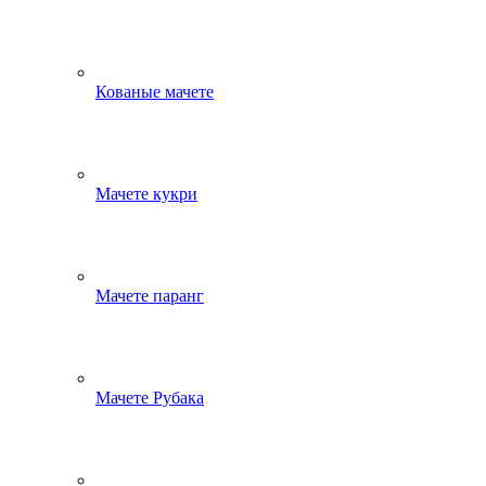
Кованые мачете
Мачете кукри
Мачете паранг
Мачете Рубака