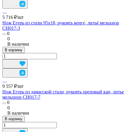
5 716 ₽/
шт
Нож Егерь из стали 95х18, рукоять венге, литьё мельхиор
CH017-3
0
0
В наличии
В корзину
9 557 ₽/
шт
Нож Егерь из дамасской стали, рукоять ореховый кап, литье
мельхиор CH017-7
0
0
В наличии
В корзину