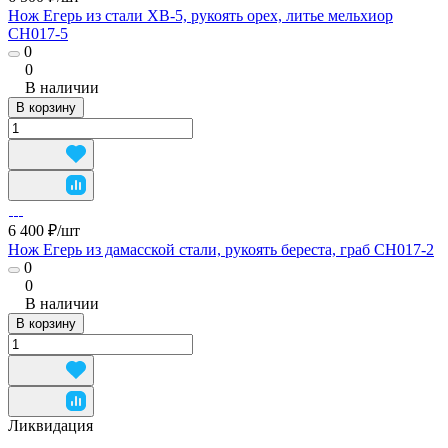
Нож Егерь из стали ХВ-5, рукоять орех, литье мельхиор
CH017-5
0
0
В наличии
В корзину
6 400 ₽/
шт
Нож Егерь из дамасской стали, рукоять береста, граб CH017-2
0
0
В наличии
В корзину
Ликвидация