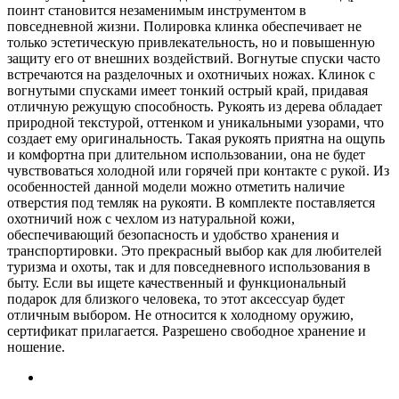
поинт становится незаменимым инструментом в
повседневной жизни. Полировка клинка обеспечивает не
только эстетическую привлекательность, но и повышенную
защиту его от внешних воздействий. Вогнутые спуски часто
встречаются на разделочных и охотничьих ножах. Клинок с
вогнутыми спусками имеет тонкий острый край, придавая
отличную режущую способность. Рукоять из дерева обладает
природной текстурой, оттенком и уникальными узорами, что
создает ему оригинальность. Такая рукоять приятна на ощупь
и комфортна при длительном использовании, она не будет
чувствоваться холодной или горячей при контакте с рукой. Из
особенностей данной модели можно отметить наличие
отверстия под темляк на рукояти. В комплекте поставляется
охотничий нож с чехлом из натуральной кожи,
обеспечивающий безопасность и удобство хранения и
транспортировки. Это прекрасный выбор как для любителей
туризма и охоты, так и для повседневного использования в
быту. Если вы ищете качественный и функциональный
подарок для близкого человека, то этот аксессуар будет
отличным выбором. Не относится к холодному оружию,
сертификат прилагается. Разрешено свободное хранение и
ношение.