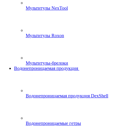
Мультитулы NexTool
Мультитулы Roxon
Мультитулы-брелоки
Водонепроницаемая продукция
Водонепроницаемая продукция DexShell
Водонепроницаемые гетры