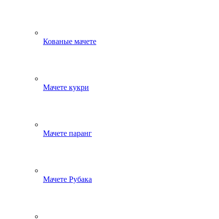
Кованые мачете
Мачете кукри
Мачете паранг
Мачете Рубака