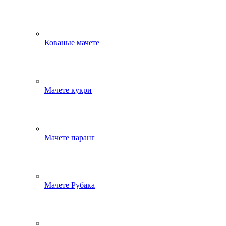
Кованые мачете
Мачете кукри
Мачете паранг
Мачете Рубака