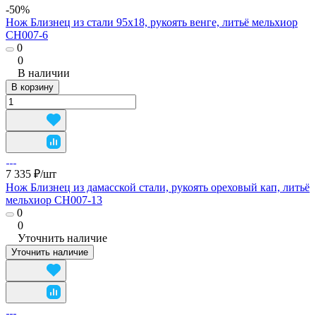
-50%
Нож Близнец из стали 95х18, рукоять венге, литьё мельхиор
CH007-6
0
0
В наличии
В корзину
7 335 ₽/
шт
Нож Близнец из дамасской стали, рукоять ореховый кап, литьё
мельхиор CH007-13
0
0
Уточнить наличие
Уточнить наличие