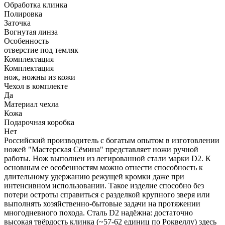
Обработка клинка
Полировка
Заточка
Вогнутая линза
Особенность
отверстие под темляк
Комплектация
Комплектация
нож, ножны из кожи
Чехол в комплекте
Да
Материал чехла
Кожа
Подарочная коробка
Нет
Российский производитель с богатым опытом в изготовлении
ножей "Мастерская Сёмина" представляет ножи ручной
работы. Нож выполнен из легированной стали марки D2. К
основным ее особенностям можно отнести способность к
длительному удержанию режущей кромки даже при
интенсивном использовании. Такое изделие способно без
потери остроты справиться с разделкой крупного зверя или
выполнять хозяйственно-бытовые задачи на протяжении
многодневного похода. Сталь D2 надёжна: достаточно
высокая твёрдость клинка (~57-62 единиц по Роквеллу) здесь