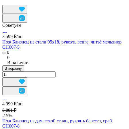
Советуем
3 599 ₽/
шт
Нож Близнец из стали 95х18, рукоять венге, литьё мельхиор
CH007-5
0
0
В наличии
В корзину
4 999 ₽/
шт
5 881 ₽
-15%
Нож Близнец из дамасской стали, рукоять береста, граб
CH007-8