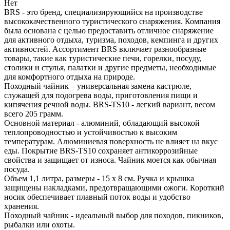
Нет
BRS - это бренд, специализирующийся на производстве
высококачественного туристического снаряжения. Компания
была основана с целью предоставить отличное снаряжение
для активного отдыха, туризма, походов, кемпинга и других
активностей. Ассортимент BRS включает разнообразные
товары, такие как туристические печи, горелки, посуду,
столики и стулья, палатки и другие предметы, необходимые
для комфортного отдыха на природе.
Походный чайник – универсальная замена кастрюле,
служащей для подогрева воды, приготовления пищи и
кипячения речной воды. BRS-TS10 - легкий вариант, весом
всего 205 грамм.
Основной материал - алюминий, обладающий высокой
теплопроводностью и устойчивостью к высоким
температурам. Алюминиевая поверхность не влияет на вкус
еды. Покрытие BRS-TS10 сохраняет антикоррозийные
свойства и защищает от износа. Чайник моется как обычная
посуда.
Объем 1,1 литра, размеры - 15 x 8 см. Ручка и крышка
защищены накладками, предотвращающими ожоги. Короткий
носик обеспечивает плавный поток воды и удобство
хранения.
Походный чайник - идеальный выбор для походов, пикников,
рыбалки или охоты.