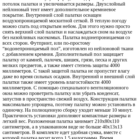
потолок палатки и увеличивается размеры. Двухслойный
нейлоновый тент имеет дополнительное кремниевое
покрытие. Внутренний слой палатки оснащен
воздухопроницаемой москитной сеткой. В теплую погоду
можно спать под открытым небом. Для этого нужно просто
снять верхний слой палатки и наслаждаться сном на воздухе
без назойливых насекомых. Палатка водонепроницаемая со
всех сторон. Футпринт, или по-простому
“водонепроницаемый пол”, изготовлен из нейлоновой ткани
с добавлением кремния. Дополнительный пол защищает
палатку от камней, палочек, шишек, грязи, песка и других
мелких предметов, а также имеет степень защиты 4000
миллиметров. С такой защитой палатка не пропустит влагу
даже во время сильных осадков. Внутренний и внешний слой
палатки также имеет уровень влагостойкости 4000
миллиметров. С помощью специального вентиляционного
окна можно проветрить палатку или убрать конденсат,
запустив в пространство свежий воздух. Конструкция палатки
максимально упрощена, поэтому палатку можно установить в
одиночку. На полноценную сборку уходит меньше 10 минут.
Практичность установки дополняют компактные размеры и
легкий вес. Разложенная палатка занимает 210x80x110
сантиметров, а в упакованном виде не больше 40x13x13
сантиметров. В комплекте идет удобная сумка, вместе с
которой палатка весит всего 1,5 килограмма. Время,