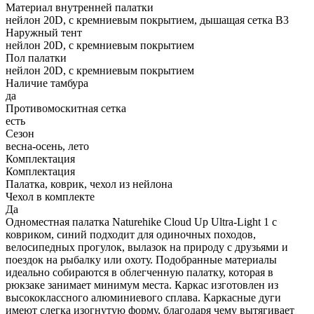
Материал внутренней палатки
нейлон 20D, с кремниевым покрытием, дышащая сетка B3
Наружный тент
нейлон 20D, с кремниевым покрытием
Пол палатки
нейлон 20D, с кремниевым покрытием
Наличие тамбура
да
Противомоскитная сетка
есть
Сезон
весна-осень, лето
Комплектация
Комплектация
Палатка, коврик, чехол из нейлона
Чехол в комплекте
Да
Одноместная палатка Naturehike Сloud Up Ultra-Light 1 с
ковриком, синий подходит для одиночных походов,
велосипедных прогулок, вылазок на природу с друзьями и
поездок на рыбалку или охоту. Подобранные материалы
идеально собираются в облегченную палатку, которая в
рюкзаке занимает минимум места. Каркас изготовлен из
высококлассного алюминиевого сплава. Каркасные дуги
имеют слегка изогнутую форму, благодаря чему вытягивает