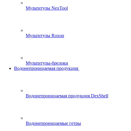
Мультитулы NexTool
Мультитулы Roxon
Мультитулы-брелоки
Водонепроницаемая продукция
Водонепроницаемая продукция DexShell
Водонепроницаемые гетры