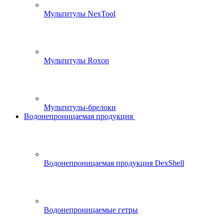
Мультитулы NexTool
Мультитулы Roxon
Мультитулы-брелоки
Водонепроницаемая продукция
Водонепроницаемая продукция DexShell
Водонепроницаемые гетры