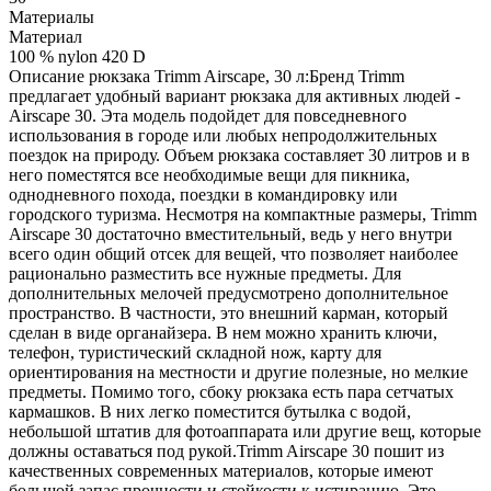
Материалы
Материал
100 % nylon 420 D
Описание рюкзака Trimm Airscape, 30 л:Бренд Trimm
предлагает удобный вариант рюкзака для активных людей -
Airscape 30. Эта модель подойдет для повседневного
использования в городе или любых непродолжительных
поездок на природу. Объем рюкзака составляет 30 литров и в
него поместятся все необходимые вещи для пикника,
однодневного похода, поездки в командировку или
городского туризма. Несмотря на компактные размеры, Trimm
Airscape 30 достаточно вместительный, ведь у него внутри
всего один общий отсек для вещей, что позволяет наиболее
рационально разместить все нужные предметы. Для
дополнительных мелочей предусмотрено дополнительное
пространство. В частности, это внешний карман, который
сделан в виде органайзера. В нем можно хранить ключи,
телефон, туристический складной нож, карту для
ориентирования на местности и другие полезные, но мелкие
предметы. Помимо того, сбоку рюкзака есть пара сетчатых
кармашков. В них легко поместится бутылка с водой,
небольшой штатив для фотоаппарата или другие вещ, которые
должны оставаться под рукой.Trimm Airscape 30 пошит из
качественных современных материалов, которые имеют
большой запас прочности и стойкости к истиранию. Это