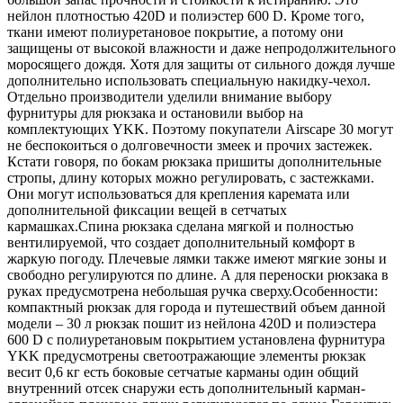
нейлон плотностью 420D и полиэстер 600 D. Кроме того,
ткани имеют полиуретановое покрытие, а потому они
защищены от высокой влажности и даже непродолжительного
моросящего дождя. Хотя для защиты от сильного дождя лучше
дополнительно использовать специальную накидку-чехол.
Отдельно производители уделили внимание выбору
фурнитуры для рюкзака и остановили выбор на
комплектующих YKK. Поэтому покупатели Airscape 30 могут
не беспокоиться о долговечности змеек и прочих застежек.
Кстати говоря, по бокам рюкзака пришиты дополнительные
стропы, длину которых можно регулировать, с застежками.
Они могут использоваться для крепления каремата или
дополнительной фиксации вещей в сетчатых
кармашках.Спина рюкзака сделана мягкой и полностью
вентилируемой, что создает дополнительный комфорт в
жаркую погоду. Плечевые лямки также имеют мягкие зоны и
свободно регулируются по длине. А для переноски рюкзака в
руках предусмотрена небольшая ручка сверху.Особенности:
компактный рюкзак для города и путешествий объем данной
модели – 30 л рюкзак пошит из нейлона 420D и полиэстера
600 D с полиуретановым покрытием установлена фурнитура
YKK предусмотрены светоотражающие элементы рюкзак
весит 0,6 кг есть боковые сетчатые карманы один общий
внутренний отсек снаружи есть дополнительный карман-