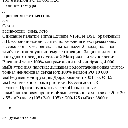
100% нейлон PU 10 000 H2O
Наличие тамбура
да
Противомоскитная сетка
есть
Сезон
весна-осень, зима, лето
Описание палатки Trimm Extreme VISION-DSL, оранжевый
3:Идеально подойдет для использования в экстремальных
высокогорных условиях. Палатка имеет 2 входа, большой
тамбур и отличную систему вентиляции. Защитит даже от
наихудших погодных условий.Материалы и технологии:
Внешний тент: 100% ультра-тонкий нейлон ripstop, 4 000
ммВнутренняя палатка: дышащая водоотталкивающая ультра-
тонкая нейлоновая сеткаПол: 100% нейлон PU 10 000
ммНесущая конструкция: Дюралюминий 7001 T6, Ø 8,5
ммТехнические характеристики: Вместимость: 3
человекаПротивомоскитная сеткаПроклеенные
швыСиликоновая пропиткаКомпрессионная упаковка: 20 x 20
х 55 смРазмер: (105+240+105) x 200/125 смВес: 3800 г
Загрузка отзывов...