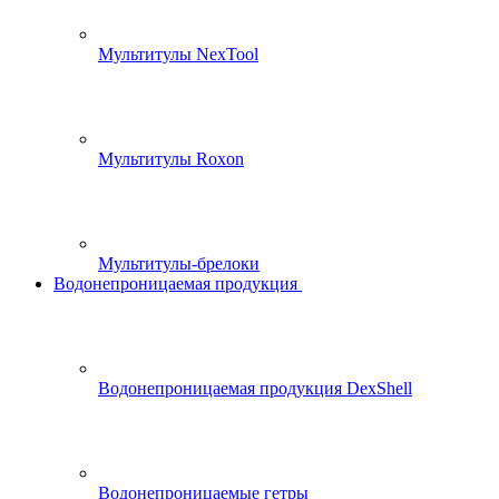
Мультитулы NexTool
Мультитулы Roxon
Мультитулы-брелоки
Водонепроницаемая продукция
Водонепроницаемая продукция DexShell
Водонепроницаемые гетры