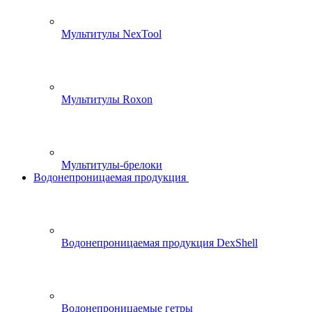
Мультитулы NexTool
Мультитулы Roxon
Мультитулы-брелоки
Водонепроницаемая продукция
Водонепроницаемая продукция DexShell
Водонепроницаемые гетры