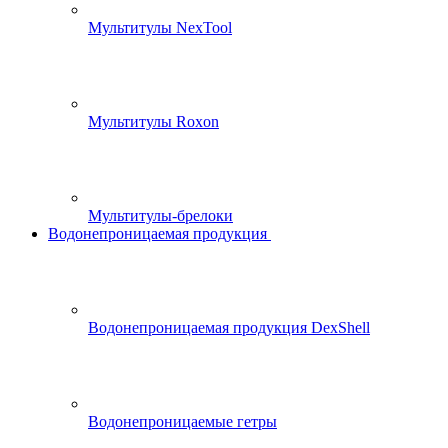
Мультитулы NexTool
Мультитулы Roxon
Мультитулы-брелоки
Водонепроницаемая продукция
Водонепроницаемая продукция DexShell
Водонепроницаемые гетры