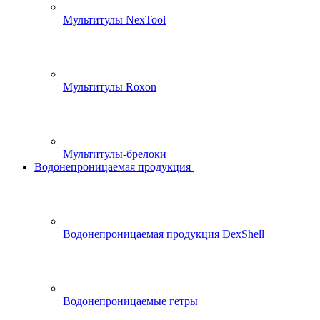
Мультитулы NexTool
Мультитулы Roxon
Мультитулы-брелоки
Водонепроницаемая продукция
Водонепроницаемая продукция DexShell
Водонепроницаемые гетры