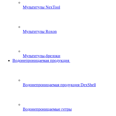
Мультитулы NexTool
Мультитулы Roxon
Мультитулы-брелоки
Водонепроницаемая продукция
Водонепроницаемая продукция DexShell
Водонепроницаемые гетры