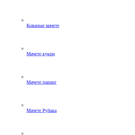
Кованые мачете
Мачете кукри
Мачете паранг
Мачете Рубака