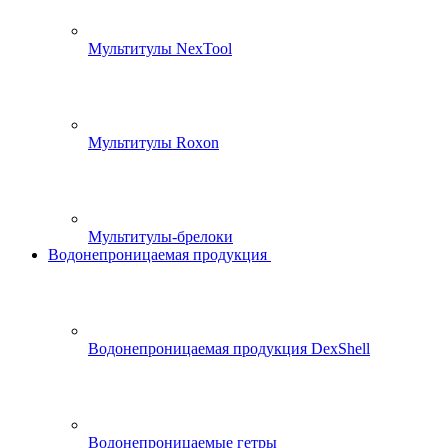
Мультитулы NexTool
Мультитулы Roxon
Мультитулы-брелоки
Водонепроницаемая продукция
Водонепроницаемая продукция DexShell
Водонепроницаемые гетры