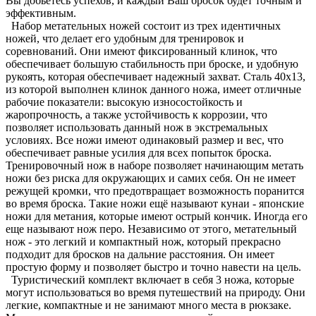
Вы добьётесь успехов, и каждый Ваш бросок будет точным и
эффективным.
Набор метательных ножей состоит из трех идентичных
ножей, что делает его удобным для тренировок и
соревнований. Они имеют фиксированный клинок, что
обеспечивает большую стабильность при броске, и удобную
рукоять, которая обеспечивает надежный захват. Сталь 40х13,
из которой выполнен клинок данного ножа, имеет отличные
рабочие показатели: высокую износостойкость и
жаропрочность, а также устойчивость к коррозии, что
позволяет использовать данный нож в экстремальных
условиях. Все ножи имеют одинаковый размер и вес, что
обеспечивает равные усилия для всех попыток броска.
Тренировочный нож в наборе позволяет начинающим метать
ножи без риска для окружающих и самих себя. Он не имеет
режущей кромки, что предотвращает возможность поранится
во время броска. Такие ножи ещё называют кунаи - японские
ножи для метания, которые имеют острый кончик. Иногда его
еще называют нож перо. Независимо от этого, метательный
нож - это легкий и компактный нож, который прекрасно
подходит для бросков на дальние расстояния. Он имеет
простую форму и позволяет быстро и точно навести на цель.
Туристический комплект включает в себя 3 ножа, которые
могут использоваться во время путешествий на природу. Они
легкие, компактные и не занимают много места в рюкзаке.