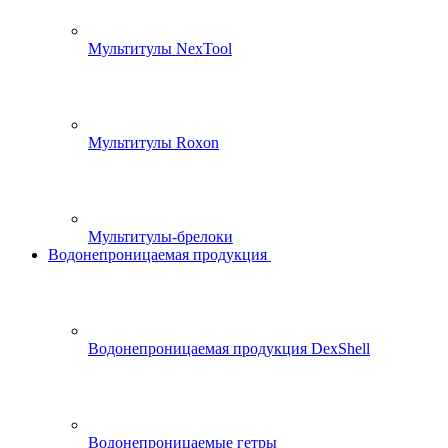
Мультитулы NexTool
Мультитулы Roxon
Мультитулы-брелоки
Водонепроницаемая продукция
Водонепроницаемая продукция DexShell
Водонепроницаемые гетры