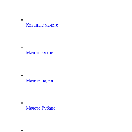
Кованые мачете
Мачете кукри
Мачете паранг
Мачете Рубака