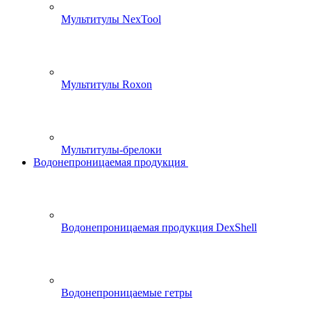
Мультитулы NexTool
Мультитулы Roxon
Мультитулы-брелоки
Водонепроницаемая продукция
Водонепроницаемая продукция DexShell
Водонепроницаемые гетры