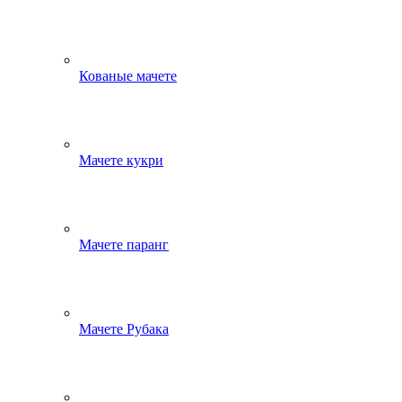
Кованые мачете
Мачете кукри
Мачете паранг
Мачете Рубака